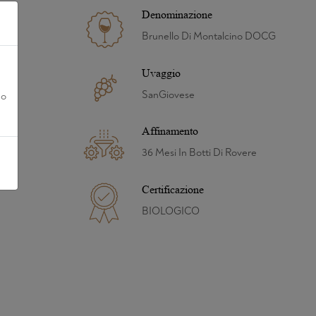
Denominazione
Brunello Di Montalcino DOCG
Uvaggio
SanGiovese
no
Affinamento
36 Mesi In Botti Di Rovere
Certificazione
BIOLOGICO