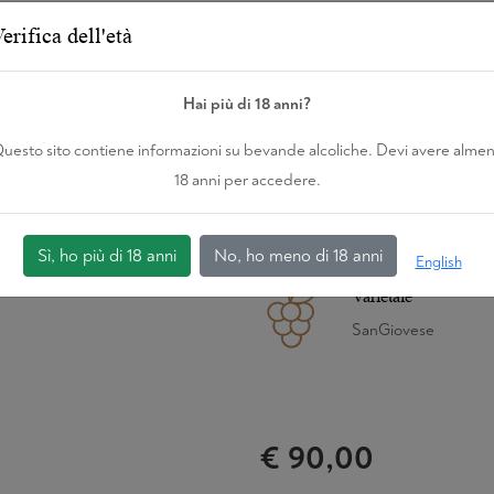
Tenuta
erifica dell'età
Renieri
Hai più di 18 anni?
Annata
2020
uesto sito contiene informazioni su bevande alcoliche. Devi avere alme
18 anni per accedere.
Alcol
14,5
Sì, ho più di 18 anni
No, ho meno di 18 anni
English
Varietale
SanGiovese
€ 90,00