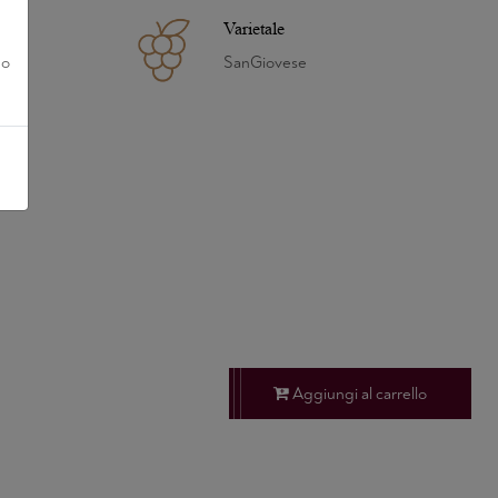
Varietale
no
SanGiovese
Aggiungi al carrello