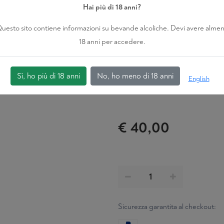
Hai più di 18 anni?
Affinamento
uesto sito contiene informazioni su bevande alcoliche. Devi avere alme
24 Mesi In Botte
18 anni per accedere.
Certificazione
BIOLOGICO
Sì, ho più di 18 anni
No, ho meno di 18 anni
English
€ 40,00
Sicurezza garantita al checkout: