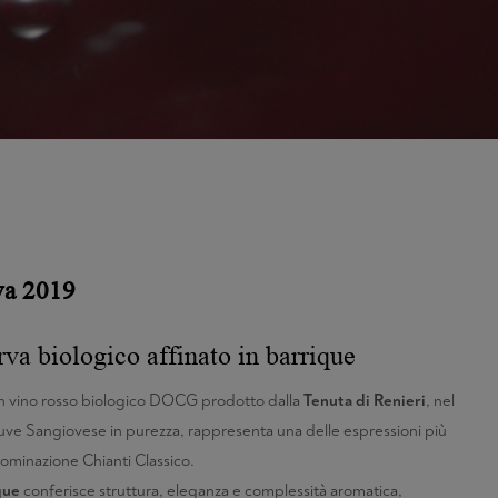
rva 2019
rva biologico affinato in barrique
 un vino rosso biologico DOCG prodotto dalla
Tenuta di Renieri
, nel
uve Sangiovese in purezza, rappresenta una delle espressioni più
nominazione Chianti Classico.
ique
conferisce struttura, eleganza e complessità aromatica,