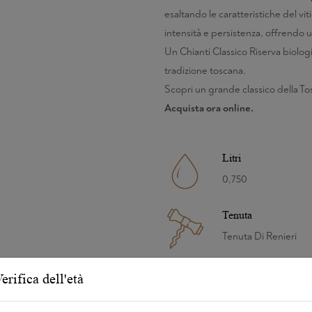
esaltando le caratteristiche del vit
intensità e persistenza, offrendo u
Un Chianti Classico Riserva biolog
tradizione toscana.
Scopri un grande classico della To
Acquista ora online.
Litri
0,750
Tenuta
Tenuta Di Renieri
Annata
erifica dell'età
2019