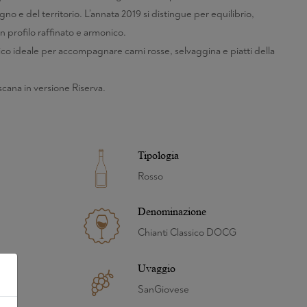
igno e del territorio. L’annata 2019 si distingue per equilibrio,
n profilo raffinato e armonico.
ico ideale per accompagnare carni rosse, selvaggina e piatti della
scana in versione Riserva.
Tipologia
Rosso
Denominazione
Chianti Classico DOCG
Uvaggio
SanGiovese