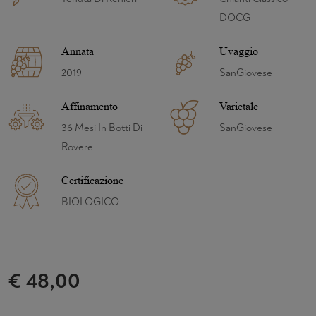
DOCG
Annata
Uvaggio
2019
SanGiovese
Affinamento
Varietale
36 Mesi In Botti Di
SanGiovese
Rovere
Certificazione
BIOLOGICO
€ 48,00